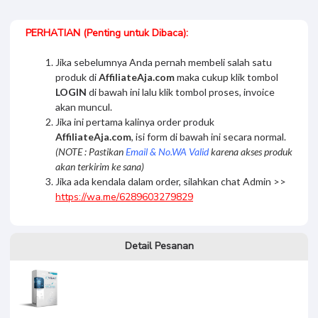
murni hastuti
Visual Al
PERHATIAN (Penting untuk Dibaca):
Jika sebelumnya Anda pernah membeli salah satu
produk di
AffiliateAja.com
maka cukup klik tombol
LOGIN
di bawah ini lalu klik tombol proses, invoice
akan muncul.
Jika ini pertama kalinya order produk
AffiliateAja.com
, isi form di bawah ini secara normal.
(NOTE : Pastikan
Email & No.WA Valid
karena akses produk
akan terkirim ke sana)
Jika ada kendala dalam order, silahkan chat Admin >>
https://wa.me/6289603279829
Detail Pesanan