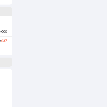
9.000
.
937