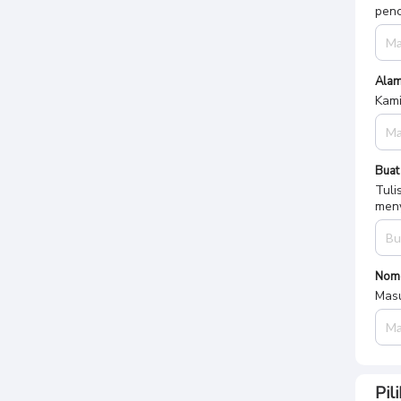
penc
Alam
Kami
Buat
Tuli
meny
Nom
Masu
Pil