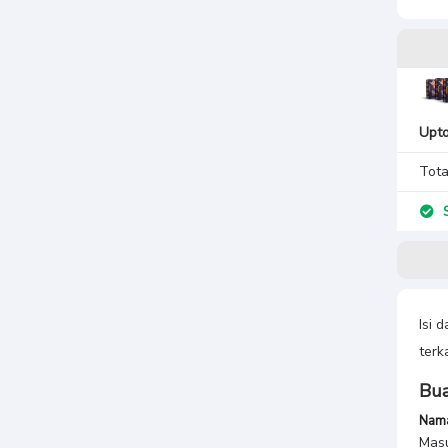
Upt
Tota
S
Isi 
terk
Bua
Nama
Masu