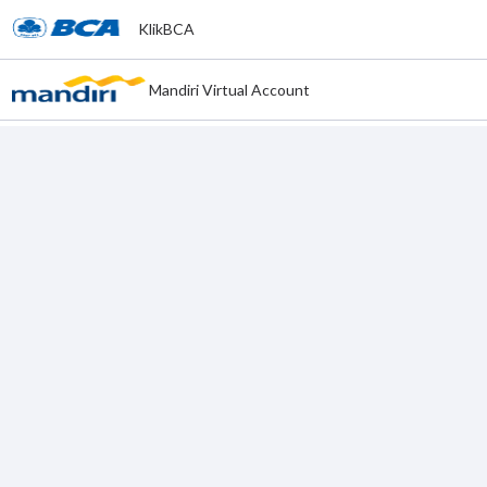
KlikBCA
Mandiri Virtual Account
ata Bank Virtual Account
CIMB Niaga Virtual Account
BNI Virtual Account
BRI Virtual Acount
Virtual Acount