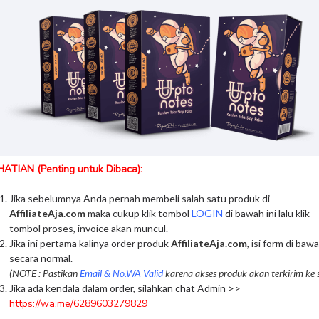
ATIAN (Penting untuk Dibaca):
Jika sebelumnya Anda pernah membeli salah satu produk di
AffiliateAja.com
maka cukup klik tombol
LOGIN
di bawah ini lalu klik
tombol proses, invoice akan muncul.
Jika ini pertama kalinya order produk
AffiliateAja.com
, isi form di bawa
secara normal.
(NOTE : Pastikan
Email & No.WA Valid
karena akses produk akan terkirim ke 
Jika ada kendala dalam order, silahkan chat Admin >>
https://wa.me/6289603279829