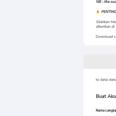
NB : Jika s
PENTING
Silahkan M
diberikan di
Download s
Isi data-da
Buat Aku
Nama Lengk