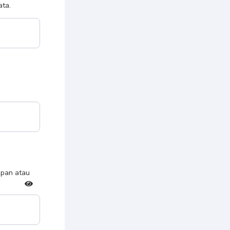
ata.
mpan atau