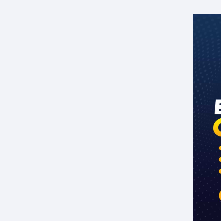
Anjar Prastiyo
[GRATIS] Ebook Tembus Target
Jualan Online