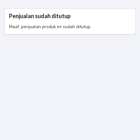
Eha Solihah
[Personal] RamaFit
Penjualan sudah ditutup
Maaf, penjualan produk ini sudah ditutup.