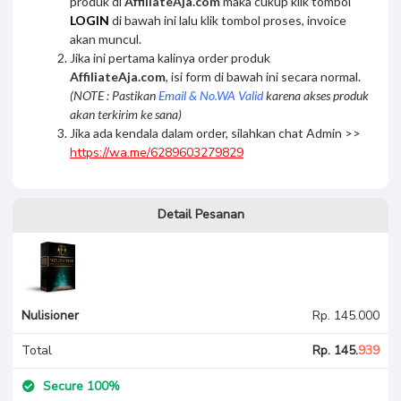
produk di
AffiliateAja.com
maka cukup klik tombol
LOGIN
di bawah ini lalu klik tombol proses, invoice
akan muncul.
Jika ini pertama kalinya order produk
AffiliateAja.com
, isi form di bawah ini secara normal.
(NOTE : Pastikan
Email & No.WA Valid
karena akses produk
akan terkirim ke sana)
Jika ada kendala dalam order, silahkan chat Admin >>
https://wa.me/6289603279829
Detail Pesanan
Nulisioner
Rp. 145.000
Total
Rp. 145.
939
Secure 100%