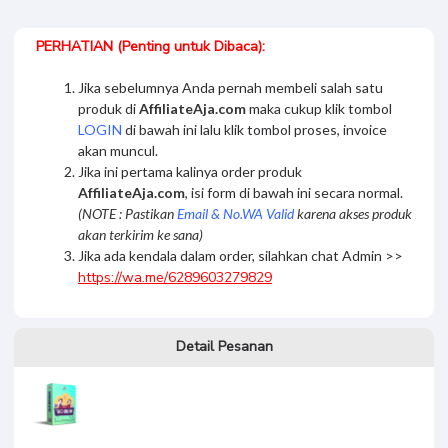
Tharsikin Insa
Kelas Toko Online
PERHATIAN (Penting untuk Dibaca):
Jika sebelumnya Anda pernah membeli salah satu
produk di
AffiliateAja.com
maka cukup klik tombol
LOGIN
di bawah ini lalu klik tombol proses, invoice
akan muncul.
Jika ini pertama kalinya order produk
AffiliateAja.com
, isi form di bawah ini secara normal.
(NOTE : Pastikan
Email & No.WA Valid
karena akses produk
akan terkirim ke sana)
Jika ada kendala dalam order, silahkan chat Admin >>
https://wa.me/6289603279829
Detail Pesanan