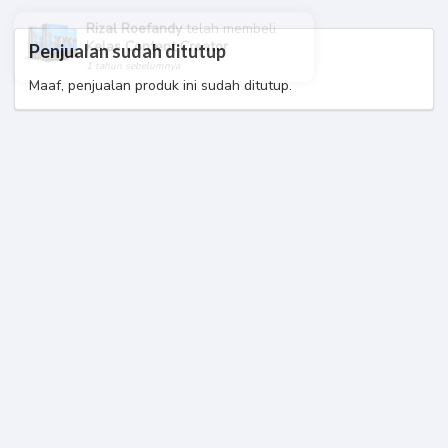
Rizal Roefandy
telah membeli
Penjualan sudah ditutup
Kelas Content Creator
1 tahun sebelumnya
Maaf, penjualan produk ini sudah ditutup.