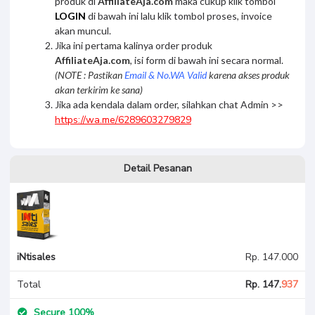
produk di
AffiliateAja.com
maka cukup klik tombol
LOGIN
di bawah ini lalu klik tombol proses, invoice
akan muncul.
Jika ini pertama kalinya order produk
AffiliateAja.com
, isi form di bawah ini secara normal.
(NOTE : Pastikan
Email & No.WA Valid
karena akses produk
akan terkirim ke sana)
Jika ada kendala dalam order, silahkan chat Admin >>
https://wa.me/6289603279829
Detail Pesanan
iNtisales
Rp. 147.000
Total
Rp. 147.
937
Secure 100%