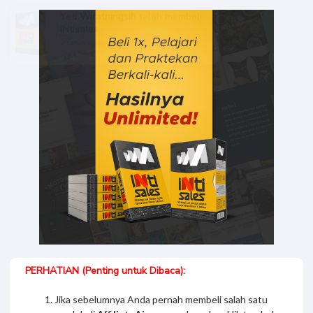
Yeti Wiratningsih
telah membeli
iNtisales
2 tahun sebelumnya
PERHATIAN (Penting untuk Dibaca):
Jika sebelumnya Anda pernah membeli salah satu