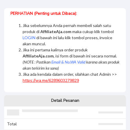
Suharni
telah membeli
Godien
1 tahun sebelumnya
PERHATIAN (Penting untuk Dibaca):
Jika sebelumnya Anda pernah membeli salah satu
produk di
AffiliateAja.com
maka cukup klik tombol
LOGIN
di bawah ini lalu klik tombol proses, invoice
akan muncul.
Jika ini pertama kalinya order produk
AffiliateAja.com
, isi form di bawah ini secara normal.
(NOTE : Pastikan
Email & No.WA Valid
karena akses produk
akan terkirim ke sana)
Jika ada kendala dalam order, silahkan chat Admin >>
https://wa.me/6289603279829
Detail Pesanan
Total