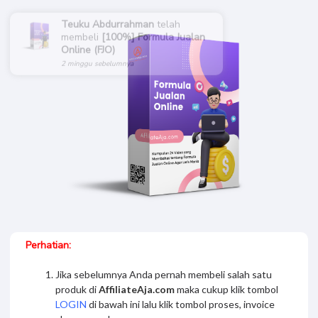
Teuku Abdurrahman
telah
membeli
[100%] Formula Jualan
Online (FJO)
2 minggu sebelumnya
Perhatian:
Jika sebelumnya Anda pernah membeli salah satu
produk di
AffiliateAja.com
maka cukup klik tombol
LOGIN
di bawah ini lalu klik tombol proses, invoice