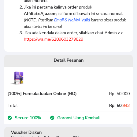
akan muncul.
Jika ini pertama kalinya order produk
AffiliateAja.com
, isi form di bawah ini secara normal.
(NOTE : Pastikan
Email & No.WA Valid
karena akses produk
akan terkirim ke sana)
Jika ada kendala dalam order, silahkan chat Admin >>
https://wa.me/6289603279829
Detail Pesanan
[100%] Formula Jualan Online (FJO)
Rp. 50.000
Total
Rp. 50.
943
Secure 100%
Garansi Uang Kembali
Voucher Diskon